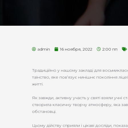
admin
16 ноября, 2022
2:00 пп
Традиційно у нашому закладі для восьмикласник
таїнство, яке пов’язує нинішнє покоління ліце
житті.
Як завжди, активну участь у святі взяли учні 
створила класичну творчу атмосферу, яка зав
обстановці.
Цьому дійству сприяли і цікаві досліди, пока