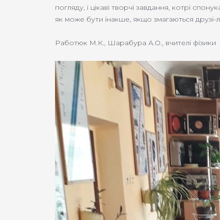
погляду, і цікаві творчі завдання, котрі сп
як може бути інакше, якщо змагаються друзі-лі
Работюк М.К., Шарабура А.О., вчителі фізики 