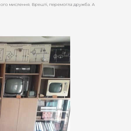
тного мислення. Врешті, перемогла дружба. А