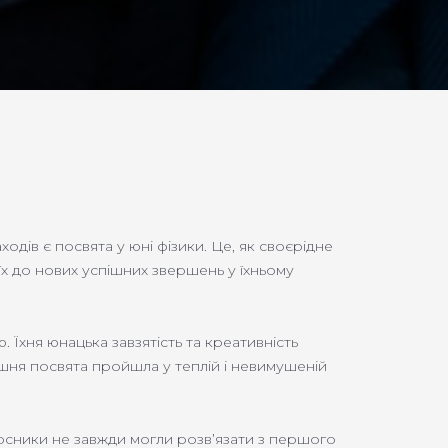
одів є посвята у юні фізики. Це, як своєрідне
 їх до нових успішних звершень у їхньому
. Їхня юнацька завзятість та креативність
ішня посвята пройшла у теплій і невимушеній
курсники не завжди могли розв’язати з першого