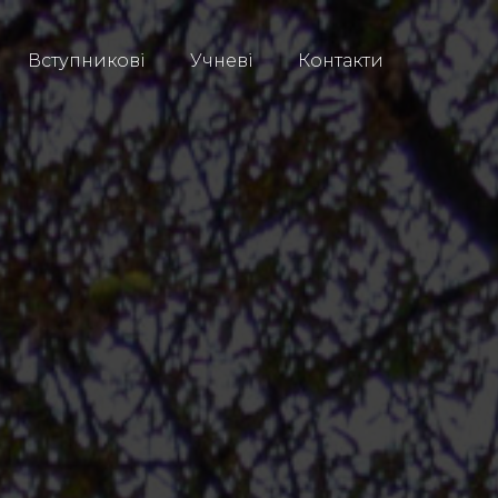
Вступникові
Учневі
Контакти