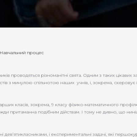
Навчальний процес
ів проводяться різноманітні свята. Одним з таких цікавих зах
їстів з минулою спільнотою наших учнів, і, зокрема, скеровує
старших класів, зокрема, 9 класу фізико-математичного профілю
жди притаманна подібним дійствам. І тому не дивно, що нин
зані дев’ятикласниками, і експериментальні задачі, які першо