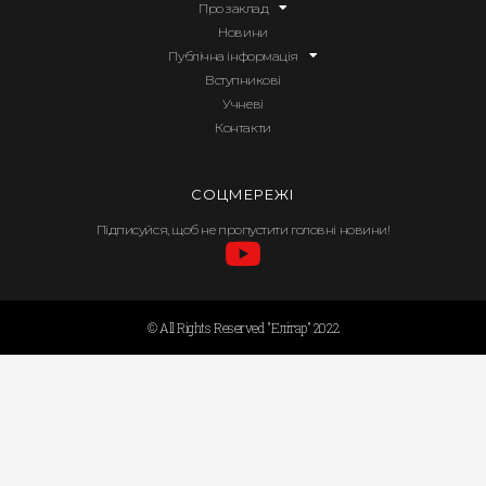
Про заклад
Новини
Публічна інформація
Вступникові
Учневі
Контакти
СОЦМЕРЕЖІ
Підписуйся, щоб не пропустити головні новини!
© All Rights Reserved "Елітар" 2022