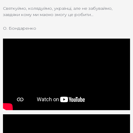
Святкуймо, колядуймо, українці, але не забуваймо,
завдяки кому ми маємо змогу це робити…
О. Бондаренко