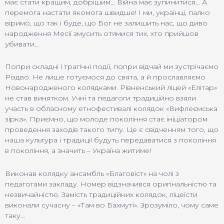
має стати кращим, добрішим… Війна має зупинитися… А
перемога настати якомога швидше! І ми, українці, палко
віримо, що так і буде, що Бог не залишить нас, що диво
народження Месії змусить отямися тих, хто прийшов
убивати…
Попри складні і трагічні події, попри відчай ми зустрічаємо
Різдво. Не лише готуємося до свята, а й прославляємо
Новонародженого колядками. Рівненський ліцей «Елітар»
не став винятком. Учні та педагоги традиційно взяли
участь в обласному етнофестивалі колядок «Вифлеємська
зірка». Приємно, що молоде покоління стає ініціатором
проведення заходів такого типу. Це є свідченням того, що
наша культура і традиції будуть передаватися з покоління
в покоління, а значить – Україна житиме!
Виконав колядку ансамбль «Благовіст» на чолі з
педагогами закладу. Номер відзначився оригінальністю та
незвичайністю. Замість традиційних колядок, ліцеїсти
виконали сучасну – «Там во Бахмуті». Зрозуміло, чому саме
таку…