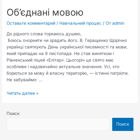
Об’єднані мовою
Оставьте комментарий
/
Навчальний процес
/ От
admin
До рідного слова торкаюсь душею,
Боюсь очорнити чи зрадить його. В. Геращенко Щорічно
українці святкують День української писемності та мови,
який припадає на 9 листопада. Не став винятком і
Рівненський ліцей «Елітар». Цьогоріч це свято має
особливе і надзвичайно актуальне значення. Усі, хто
борються за мову й власну територію, — істинні патріоти.
Не забуваймо: …
Читать далее »
Поиск
Поиск