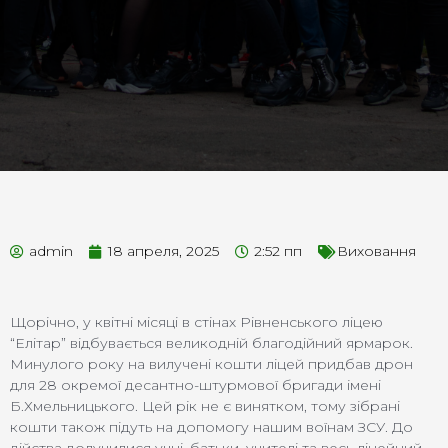
admin
18 апреля, 2025
2:52 пп
Виховання
Щорічно, у квітні місяці в стінах Рівненського ліцею
“Елітар” відбувається великодній благодійний ярмарок.
Минулого року на вилучені кошти ліцей придбав дрон
для 28 окремої десантно-штурмової бригади імені
Б.Хмельницького. Цей рік не є винятком, тому зібрані
кошти також підуть на допомогу нашим воїнам ЗСУ. До