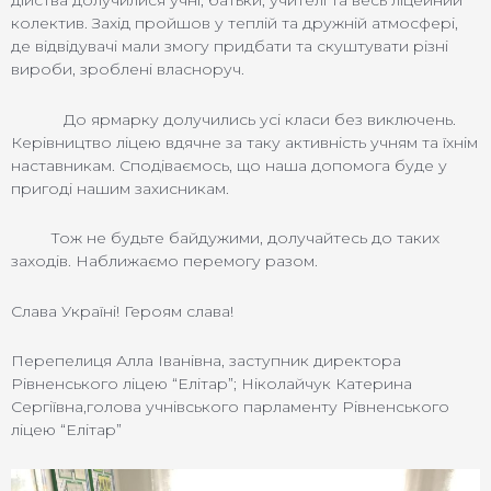
дійства долучилися учні, батьки, учителі та весь ліцейний
колектив. Захід пройшов у теплій та дружній атмосфері,
де відвідувачі мали змогу придбати та скуштувати різні
вироби, зроблені власноруч.
До ярмарку долучились усі класи без виключень.
Керівництво ліцею вдячне за таку активність учням та їхнім
наставникам. Сподіваємось, що наша допомога буде у
пригоді нашим захисникам.
Тож не будьте байдужими, долучайтесь до таких
заходів. Наближаємо перемогу разом.
Слава Україні! Героям слава!
Перепелиця Алла Іванівна, заступник директора
Рівненського ліцею “Елітар”; Ніколайчук Катерина
Сергіївна,голова учнівського парламенту Рівненського
ліцею “Елітар”