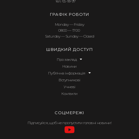
тел. 65-18-97
ГРАФІК РОБОТИ
Monday — Friday
08:00 — 17:00
Saturday — Sunday — Closed
ШВИДКИЙ ДОСТУП
Про заклад
Новини
Публічна інформація
Вступникові
Учневі
Контакти
СОЦМЕРЕЖІ
Підписуйся, щоб не пропустити головні новини!