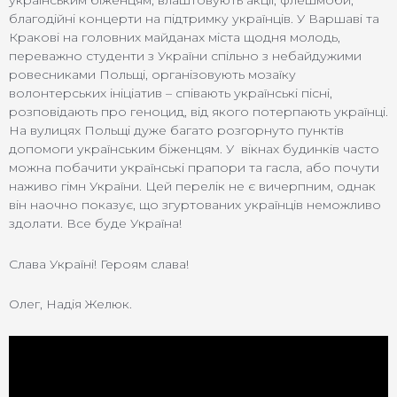
українським біженцям, влаштовують акції, флешмоби,
благодійні концерти на підтримку українців. У Варшаві та
Кракові на головних майданах міста щодня молодь,
переважно студенти з України спільно з небайдужими
ровесниками Польщі, організовують мозаїку
волонтерських ініціатив – співають українські пісні,
розповідають про геноцид, від якого потерпають українці.
На вулицях Польщі дуже багато розгорнуто пунктів
допомоги українським біженцям. У вікнах будинків часто
можна побачити українські прапори та гасла, або почути
наживо гімн України. Цей перелік не є вичерпним, однак
він наочно показує, що згуртованих українців неможливо
здолати. Все буде Україна!
Слава Україні! Героям слава!
Олег, Надія Желюк.