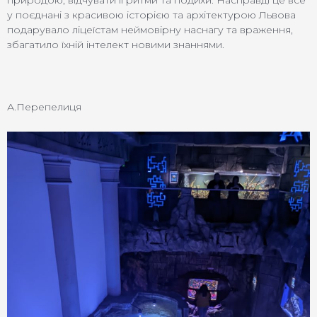
природою, відчувати її ритми та подихи. Насправді це все
у поєднані з красивою історією та архітектурою Львова
подарувало ліцеїстам неймовірну наснагу та враження,
збагатило їхній інтелект новими знаннями.
А.Перепелиця