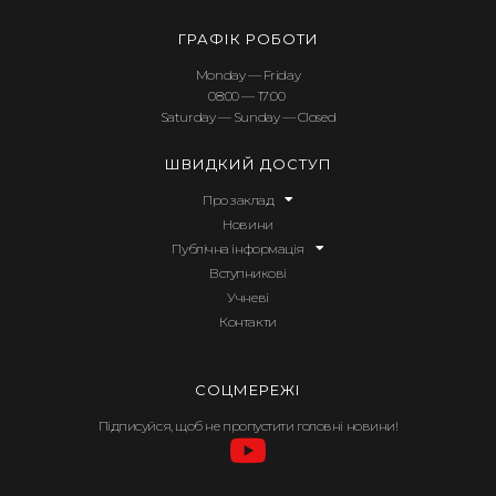
ГРАФІК РОБОТИ
Monday — Friday
08:00 — 17:00
Saturday — Sunday — Closed
ШВИДКИЙ ДОСТУП
Про заклад
Новини
Публічна інформація
Вступникові
Учневі
Контакти
СОЦМЕРЕЖІ
Підписуйся, щоб не пропустити головні новини!