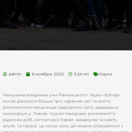
admin
6 ноября, 2023
3:24 пп
Наука
Минулими вихідними учні Рівненського ліцею «Елітар»
могли дізнатися більше про чарівний світ та життя
різноманітних мешканців підводного світу, відвідавши
океанаріум у Львові. Чудові панорами, різноманіття
рідкісних риб, неповторні барви акваріумів та навіть
акули та піранії, це місце сили, де можна спілкуватися з