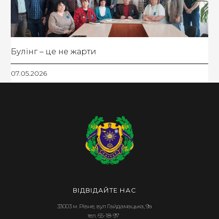
Булінг – це не жарти
07.05.2026
ВІДВІДАЙТЕ НАС
33003 м. Рівне, вул Гайдамацька, 9а
тел. 65-18-97