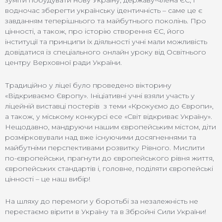
зуміти побудувати нову Україну, державу-члена ЄС, і
водночас зберегти українську ідентичність – саме це є
завданням теперішнього та майбутнього поколінь. Про
цінності, а також, про історію створення ЄС, його
інституції та принципи їх діяльності учні мали можливість
довідатися із спеціального онлайн уроку від Освітнього
центру Верховної ради України.
Традиційно у ліцеї було проведено вікторину
«Відкриваємо Європу». Ініціативні учні взяли участь у
ліцейній виставці постерів з теми «Крокуємо до Європи»,
а також, у міському конкурсі есе «Світ відкриває Україну».
Нещодавно, мандруючи нашим європейським містом, діти
розмірковували над вже існуючими досягненнями та
майбутніми перспективами розвитку Рівного. Мислити
по-європейськи, прагнути до європейського рівня життя,
європейських стандартів і, головне, поділяти європейські
цінності – це наш вибір!
На шляху до перемоги у боротьбі за незалежність не
перестаємо вірити в Україну та в Збройні Сили України!