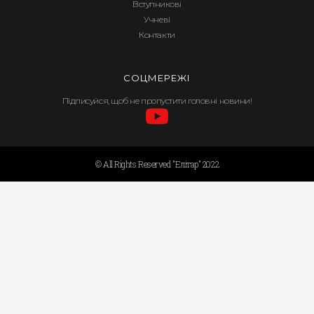
Вступникові
Учневі
Контакти
СОЦМЕРЕЖІ
Підписуйся, щоб не пропустити головні новини!
© All Rights Reserved "Елітар" 2022