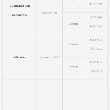
16.55-17.40
«Оздоровчий
Голяков А.В.
волейбол»
16.00-16.45
Середа
16.55-17.40
16.30.-17.15
Середа
17.30- 18.15
«Фізика»
Куницький С.О.
16.30.-17.15
Четвер
17.30- 18.15