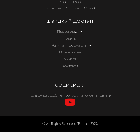
08:00 — 17:00
Saturday — Sunday — Closed
ШВИДКИЙ ДОСТУП
Про заклад
Новини
Публічна інформація
Вступникові
Учневі
Контакти
СОЦМЕРЕЖІ
Підписуйся, щоб не пропустити головні новини!
© All Rights Reserved "Елітар" 2022