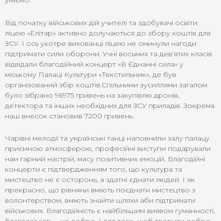
уміємо.
Від початку військових дій учителі та здобувачі освіти
ліцею «Елітар» активно долучаються до збору коштів для
ЗСУ. І ось укотре вихованці ліцею не оминули нагоди
підтримати сили оборони. Учні восьмих та дев’ятих класів
відвідали благодійний концерт «В Єднанні сила» у
міському Палаці Культури «Текстильник», де був
організований збір коштів.Спільними зусиллями загалом
було зібрано 96975 гривень на закупівлю дронів,
детектора та інших необхідних для ЗСУ приладів. Зокрема
наш внесок становив 7200 гривень.
Чарівні мелодії та українські танці наповнили залу палацу
приємною атмосферою, професійні виступи подарували
нам гарний настрій, масу позитивних емоцій. Благодійні
концерти є підтвердженням того, що культура та
мистецтво не є осторонь, а здатні єднати людей. І як
прекрасно, що рівняни вміють поєднати мистецтво з
волонтерством, вміють знайти шляхи аби підтримати
військових. Благодійність є найбільшим виявом гуманності,