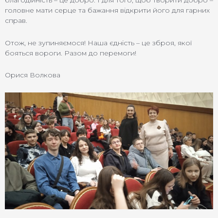
благодійність – це добро. І для того, щоб творити добро –
головне мати серце та бажання відкрити його для гарних
справ.
Отож, не зупиняємося! Наша єдність – це зброя, якої
бояться вороги. Разом до перемоги!
Орися Волкова