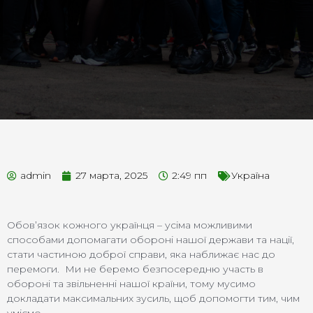
admin
27 марта, 2025
2:49 пп
Україна
Обов’язок кожного українця – усіма можливими
способами допомагати обороні нашої держави та нації,
стати частиною доброї справи, яка наближає нас до
перемоги. Ми не беремо безпосередню участь в
обороні та звільненні нашої країни, тому мусимо
докладати максимальних зусиль, щоб допомогти тим, чим