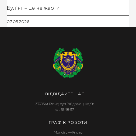
Булінг – це не жарти
07.05.2026
ВІДВІДАЙТЕ НАС
33003 м. Рівне, вул Гайдамацька, 9а
тел. 65-18-97
ГРАФІК РОБОТИ
Monday — Friday