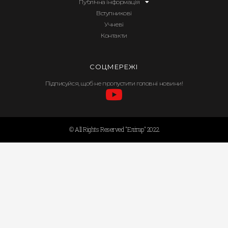
Публічна інформація
Вступникові
Учневі
Контакти
СОЦМЕРЕЖІ
Підписуйся, щоб не пропустити головні новини!
© All Rights Reserved "Елітар" 2022