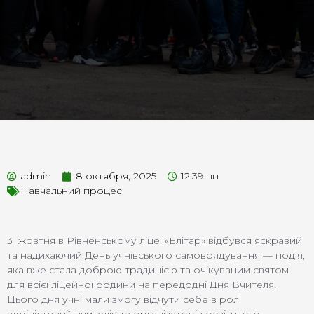
admin
8 октября, 2025
12:39 пп
Навчальний процес
3 жовтня в Рівненському ліцеї «Елітар» відбувся яскравий
та надихаючий День учнівського самоврядування — подія,
яка вже стала доброю традицією та очікуваним святом
для всієї ліцейної родини на передодні Дня Вчителя.
Цього дня учні мали змогу відчути себе в ролі